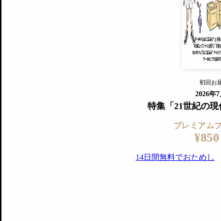
すでに会
『美術手帖』最新号を毎号お届け
ログ
2018年6月号以降の全号がウェブで
プレミアム会員の特典
14日間無料でお試し
プレミアムサービ
初回お
ログイ
2026年
特集「21世紀の
プレミアム
¥850
14日間無料でおためし