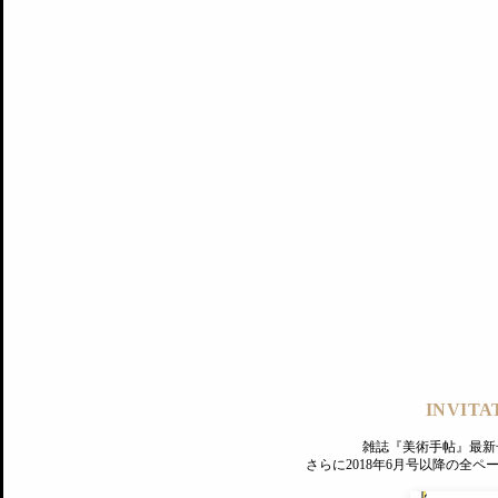
記事にもどる
編集部
INVITA
PREMIUM
ログイン
雑誌『美術手帖』最新
さらに2018年6月号以降の全
MAGAZINE
美術手帖ID会員登録