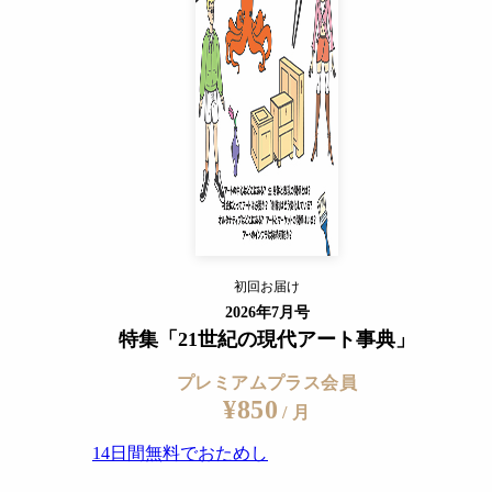
14日間無料でおためし
すでに会員の方
ログイン
プレミアムサービスの詳細を見る
初回お届け
ログイン
2026年7月号
特集「21世紀の現代アート事典」
プレミアムプラス会員
¥850
/ 月
14日間無料でおためし