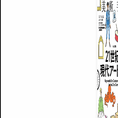
ARTISTS
美術手帖について
MUSEUMS / GALLERIES
運営からのお知らせ
無料会員
BACK NUMBER
よくある質問
®
ART WIKI
注目の記事をメールでお届け
お気に入り登録やマイページなど便
広告掲載について
スタッフ募集
個人情報保護方針
運営会社
お問い合わせ
新規登録
利用規約
INVITA
プレミアム会員
雑誌『美術手帖』最新
さらに2018年6月号以降の全
会員限定記事や雑誌アーカイブ記事
プレミアム
イベントご招待やプレゼント企画
¥850
14日間無料でお試し
© Culture Convenience Club Co.,Ltd. All Rights Reserved.
美術手帖はアートのポータルサイトです。当サイトの情報は編集部まで寄せられた情報に
14日間無料でおためし
基づいています。
プレミアムプラス会員
すでに会