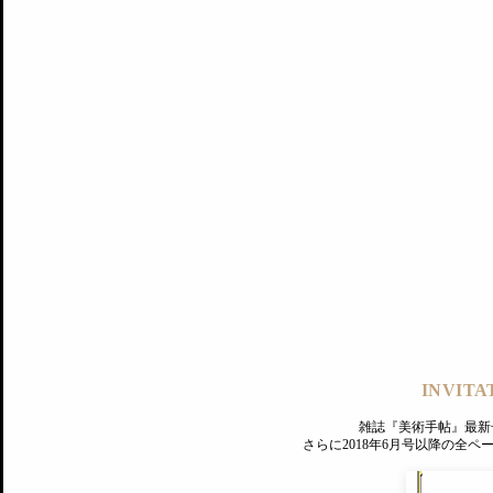
記事にもどる
編集部
INVITA
PREMIUM
ログイン
雑誌『美術手帖』最新
さらに2018年6月号以降の全
MAGAZINE
美術手帖ID会員登録
EXHIBITIONS
プレミアム会員登録