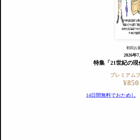
『美術手帖』最新号を毎号お届け
ログ
2018年6月号以降の全号がウェブで
プレミアム会員の特典
14日間無料でお試し
プレミアムサービ
初回お
ログイ
2026年
特集「21世紀の
プレミアム
¥850
14日間無料でおためし