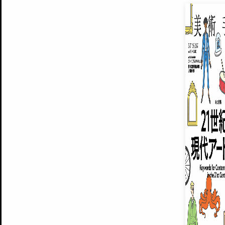
EXHIBITIONS
プレミアム会員登録
ARTISTS
美術手帖について
MUSEUMS / GALLERIES
運営からのお知らせ
無料会員
BACK NUMBER
よくある質問
®
ART WIKI
注目の記事をメールでお届け
お気に入り登録やマイページなど便
広告掲載について
スタッフ募集
個人情報保護方針
運営会社
お問い合わせ
新規登録
利用規約
INVITA
プレミアム会員
雑誌『美術手帖』最新
さらに2018年6月号以降の全
会員限定記事や雑誌アーカイブ記事
プレミアム
イベントご招待やプレゼント企画
¥850
14日間無料でお試し
© Culture Convenience Club Co.,Ltd. All Rights Reserved.
美術手帖はアートのポータルサイトです。当サイトの情報は編集部まで寄せられた情報に
14日間無料でおためし
基づいています。
プレミアムプラス会員