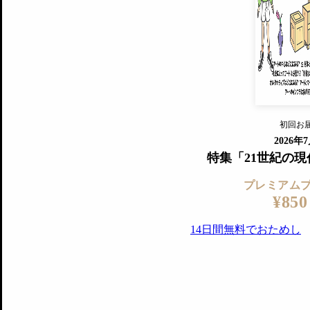
すでに会
『美術手帖』最新号を毎号お届け
ログ
2018年6月号以降の全号がウェブで
プレミアム会員の特典
14日間無料でお試し
プレミアムサービ
初回お
ログイ
2026年
特集「21世紀の
プレミアム
¥850
14日間無料でおためし