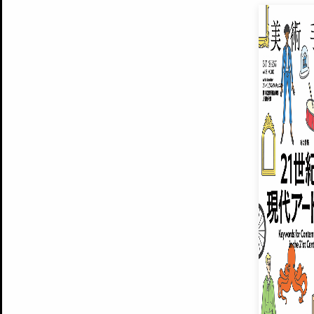
EXHIBITIONS
プレミアム会員登録
ARTISTS
美術手帖について
MUSEUMS / GALLERIES
運営からのお知らせ
無料会員
BACK NUMBER
よくある質問
®
ART WIKI
注目の記事をメールでお届け
お気に入り登録やマイページなど便
広告掲載について
スタッフ募集
個人情報保護方針
運営会社
お問い合わせ
新規登録
利用規約
INVITA
プレミアム会員
雑誌『美術手帖』最新
さらに2018年6月号以降の全
会員限定記事や雑誌アーカイブ記事
プレミアム
イベントご招待やプレゼント企画
¥850
14日間無料でお試し
© Culture Convenience Club Co.,Ltd. All Rights Reserved.
美術手帖はアートのポータルサイトです。当サイトの情報は編集部まで寄せられた情報に
14日間無料でおためし
基づいています。
プレミアムプラス会員