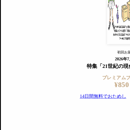
すでに会
『美術手帖』最新号を毎号お届け
ログ
2018年6月号以降の全号がウェブで
プレミアム会員の特典
14日間無料でお試し
プレミアムサービ
初回お
ログイ
2026年
特集「21世紀の
プレミアム
¥850
14日間無料でおためし