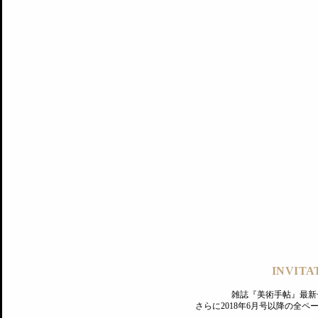
記事にもどる
編集部
INVITA
PREMIUM
ログイン
雑誌『美術手帖』最新
さらに2018年6月号以降の全
MAGAZINE
美術手帖ID会員登録