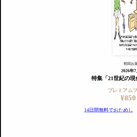
プレミアムプラス会員
すでに会
『美術手帖』最新号を毎号お届け
ログ
2018年6月号以降の全号がウェブで
プレミアム会員の特典
14日間無料でお試し
プレミアムサービ
初回お
ログイ
2026年
特集「21世紀の
プレミアム
¥850
14日間無料でおためし