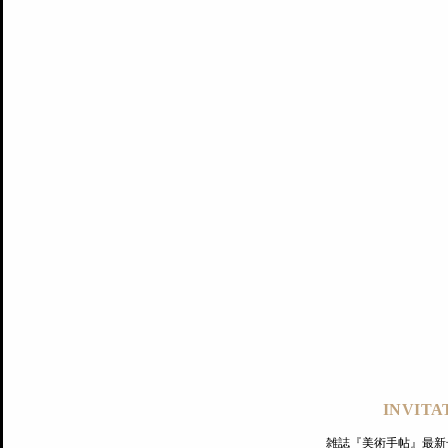
記事にもどる
編集部
INVITA
PREMIUM
ログイン
雑誌『美術手帖』最新