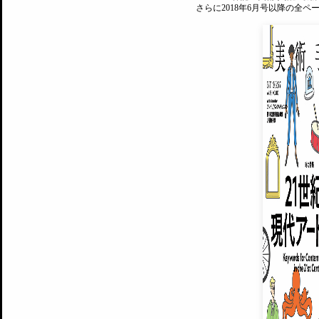
さらに2018年6月号以降の全
MAGAZINE
美術手帖ID会員登録
EXHIBITIONS
プレミアム会員登録
ARTISTS
美術手帖について
MUSEUMS / GALLERIES
運営からのお知らせ
無料会員
BACK NUMBER
よくある質問
®
ART WIKI
注目の記事をメールでお届け
お気に入り登録やマイページなど便
広告掲載について
スタッフ募集
個人情報保護方針
運営会社
お問い合わせ
新規登録
利用規約
INVITA
プレミアム会員
雑誌『美術手帖』最新
さらに2018年6月号以降の全
会員限定記事や雑誌アーカイブ記事
プレミアム
イベントご招待やプレゼント企画
¥850
14日間無料でお試し
© Culture Convenience Club Co.,Ltd. All Rights Reserved.
美術手帖はアートのポータルサイトです。当サイトの情報は編集部まで寄せられた情報に
14日間無料でおためし
基づいています。