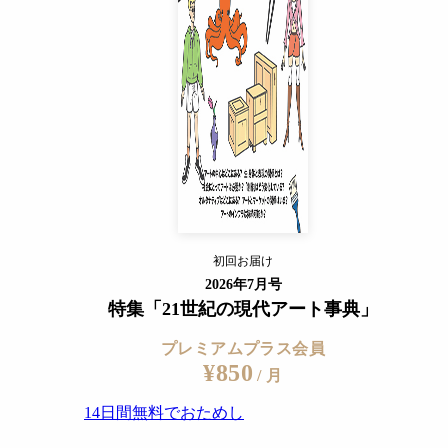
14日間無料でおためし
すでに会員の方
ログイン
プレミアムサービスの詳細を見る
初回お届け
ログイン
2026年7月号
特集「21世紀の現代アート事典」
プレミアムプラス会員
¥850
/ 月
14日間無料でおためし