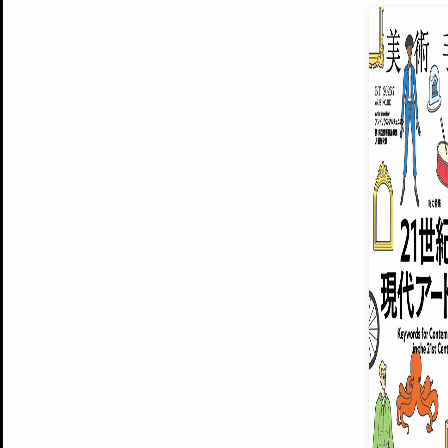
EXHIBITIONS
プレミアム会員登録
ARTISTS
美術手帖について
MUSEUMS / GALLERIES
運営からのお知らせ
無料会員
BACK NUMBER
よくある質問
®
ART WIKI
注目の記事をメールでお届け
お気に入り登録やマイページなど便
広告掲載について
スタッフ募集
個人情報保護方針
運営会社
お問い合わせ
新規登録
利用規約
INVITA
プレミアム会員
雑誌『美術手帖』最新
さらに2018年6月号以降の全
会員限定記事や雑誌アーカイブ記事
プレミアム
イベントご招待やプレゼント企画
¥850
14日間無料でお試し
© Culture Convenience Club Co.,Ltd. All Rights Reserved.
美術手帖はアートのポータルサイトです。当サイトの情報は編集部まで寄せられた情報に
14日間無料でおためし
基づいています。
プレミアムプラス会員