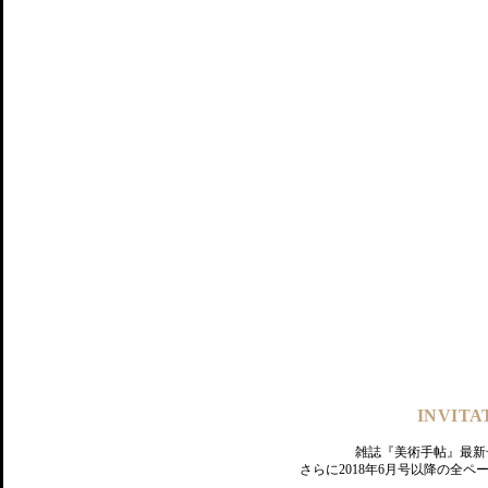
記事にもどる
編集部
INVITA
PREMIUM
ログイン
雑誌『美術手帖』最新
さらに2018年6月号以降の全
MAGAZINE
美術手帖ID会員登録