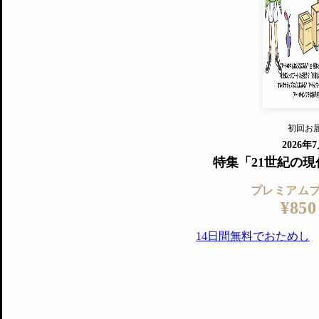
すでに会
『美術手帖』最新号を毎号お届け
ログ
2018年6月号以降の全号がウェブで
プレミアム会員の特典
14日間無料でお試し
プレミアムサービ
初回お
ログイ
2026年
特集「21世紀の
プレミアム
¥850
14日間無料でおためし