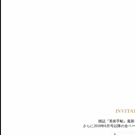
記事にもどる
編集部
INVITA
PREMIUM
ログイン
雑誌『美術手帖』最新
さらに2018年6月号以降の全
MAGAZINE
美術手帖ID会員登録