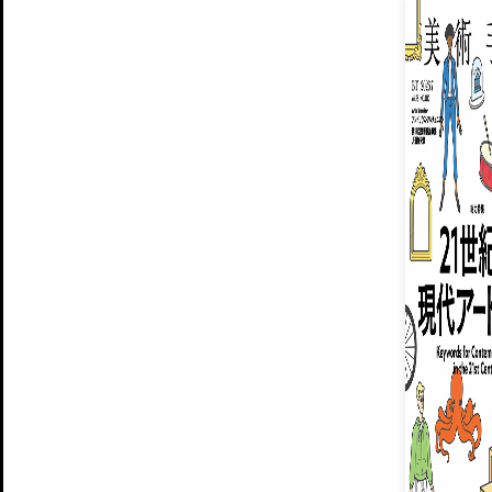
EXHIBITIONS
プレミアム会員登録
ARTISTS
美術手帖について
MUSEUMS / GALLERIES
運営からのお知らせ
無料会員
BACK NUMBER
よくある質問
®
ART WIKI
注目の記事をメールでお届け
お気に入り登録やマイページなど便
広告掲載について
スタッフ募集
個人情報保護方針
運営会社
お問い合わせ
新規登録
利用規約
INVITA
プレミアム会員
雑誌『美術手帖』最新
さらに2018年6月号以降の全
会員限定記事や雑誌アーカイブ記事
プレミアム
イベントご招待やプレゼント企画
¥850
14日間無料でお試し
© Culture Convenience Club Co.,Ltd. All Rights Reserved.
美術手帖はアートのポータルサイトです。当サイトの情報は編集部まで寄せられた情報に
14日間無料でおためし
基づいています。
プレミアムプラス会員