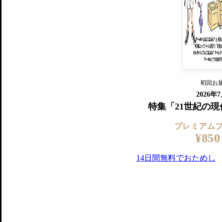
すでに会
『美術手帖』最新号を毎号お届け
ログ
2018年6月号以降の全号がウェブで
プレミアム会員の特典
14日間無料でお試し
プレミアムサービ
初回お
ログイ
2026年
特集「21世紀の
プレミアム
¥850
14日間無料でおためし