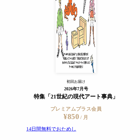
14日間無料でおためし
すでに会員の方
ログイン
プレミアムサービスの詳細を見る
初回お届け
ログイン
2026年7月号
特集「21世紀の現代アート事典」
プレミアムプラス会員
¥850
/ 月
14日間無料でおためし