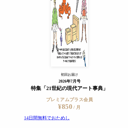
14日間無料でおためし
すでに会員の方
ログイン
プレミアムサービスの詳細を見る
初回お届け
ログイン
2026年7月号
特集「21世紀の現代アート事典」
プレミアムプラス会員
¥850
/ 月
14日間無料でおためし