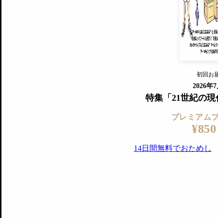
『美術手帖』最新号を毎号お届け
ログ
2018年6月号以降の全号がウェブで
プレミアム会員の特典
14日間無料でお試し
プレミアムサービ
初回お
ログイ
2026年
特集「21世紀の
プレミアム
¥850
14日間無料でおためし