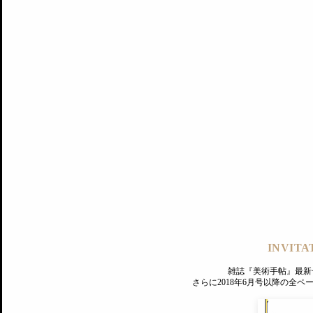
記事にもどる
編集部
INVITA
PREMIUM
ログイン
雑誌『美術手帖』最新
さらに2018年6月号以降の全
MAGAZINE
美術手帖ID会員登録
EXHIBITIONS
プレミアム会員登録