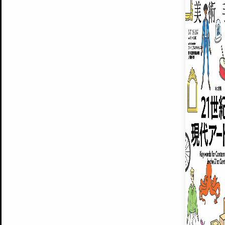
ARTISTS
美術手帖について
MUSEUMS / GALLERIES
運営からのお知らせ
無料会員
BACK NUMBER
よくある質問
®
ART WIKI
注目の記事をメールでお届け
お気に入り登録やマイページなど便
広告掲載について
スタッフ募集
個人情報保護方針
運営会社
お問い合わせ
新規登録
利用規約
INVITA
プレミアム会員
雑誌『美術手帖』最新
さらに2018年6月号以降の全
会員限定記事や雑誌アーカイブ記事
プレミアム
イベントご招待やプレゼント企画
¥850
14日間無料でお試し
© Culture Convenience Club Co.,Ltd. All Rights Reserved.
美術手帖はアートのポータルサイトです。当サイトの情報は編集部まで寄せられた情報に
14日間無料でおためし
基づいています。
プレミアムプラス会員
すでに会