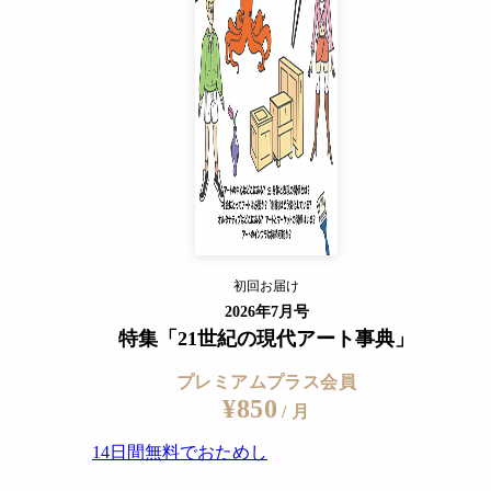
14日間無料でおためし
すでに会員の方
ログイン
プレミアムサービスの詳細を見る
初回お届け
ログイン
2026年7月号
特集「21世紀の現代アート事典」
プレミアムプラス会員
¥850
/ 月
14日間無料でおためし