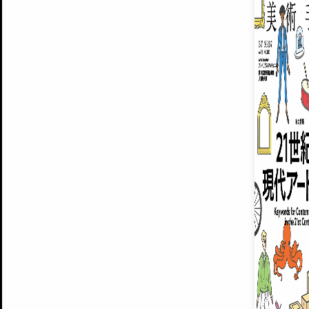
ARTISTS
美術手帖について
MUSEUMS / GALLERIES
運営からのお知らせ
無料会員
BACK NUMBER
よくある質問
®
ART WIKI
注目の記事をメールでお届け
お気に入り登録やマイページなど便
広告掲載について
スタッフ募集
個人情報保護方針
運営会社
お問い合わせ
新規登録
利用規約
INVITA
プレミアム会員
雑誌『美術手帖』最新
さらに2018年6月号以降の全
会員限定記事や雑誌アーカイブ記事
プレミアム
イベントご招待やプレゼント企画
¥850
14日間無料でお試し
© Culture Convenience Club Co.,Ltd. All Rights Reserved.
美術手帖はアートのポータルサイトです。当サイトの情報は編集部まで寄せられた情報に
14日間無料でおためし
基づいています。
プレミアムプラス会員
すでに会