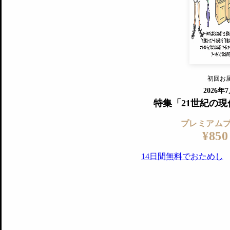
『美術手帖』最新号を毎号お届け
ログ
2018年6月号以降の全号がウェブで
プレミアム会員の特典
14日間無料でお試し
プレミアムサービ
初回お
ログイ
2026年
特集「21世紀の
プレミアム
¥850
14日間無料でおためし