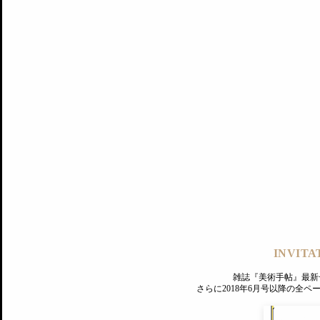
記事にもどる
編集部
INVITA
PREMIUM
ログイン
雑誌『美術手帖』最新
さらに2018年6月号以降の全
MAGAZINE
美術手帖ID会員登録
EXHIBITIONS
プレミアム会員登録