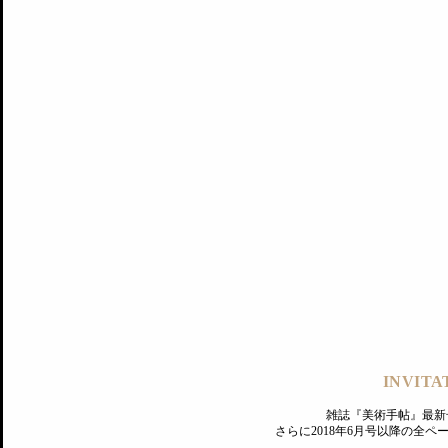
記事にもどる
編集部
INVITA
PREMIUM
ログイン
雑誌『美術手帖』最新
さらに2018年6月号以降の全
MAGAZINE
美術手帖ID会員登録