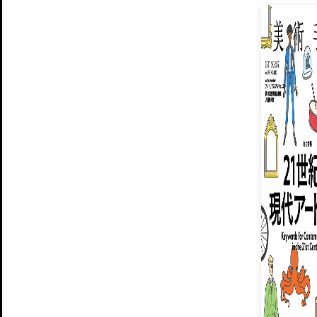
EXHIBITIONS
プレミアム会員登録
ARTISTS
美術手帖について
MUSEUMS / GALLERIES
運営からのお知らせ
無料会員
BACK NUMBER
よくある質問
®
ART WIKI
注目の記事をメールでお届け
お気に入り登録やマイページなど便
広告掲載について
スタッフ募集
個人情報保護方針
運営会社
お問い合わせ
新規登録
利用規約
INVITA
プレミアム会員
雑誌『美術手帖』最新
さらに2018年6月号以降の全
会員限定記事や雑誌アーカイブ記事
プレミアム
イベントご招待やプレゼント企画
¥850
14日間無料でお試し
© Culture Convenience Club Co.,Ltd. All Rights Reserved.
美術手帖はアートのポータルサイトです。当サイトの情報は編集部まで寄せられた情報に
14日間無料でおためし
基づいています。
プレミアムプラス会員