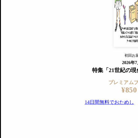
すでに会
『美術手帖』最新号を毎号お届け
ログ
2018年6月号以降の全号がウェブで
プレミアム会員の特典
14日間無料でお試し
プレミアムサービ
初回お
ログイ
2026年
特集「21世紀の
プレミアム
¥850
14日間無料でおためし