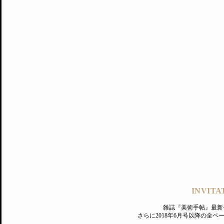
記事にもどる
編集部
INVITA
PREMIUM
ログイン
雑誌『美術手帖』最新
さらに2018年6月号以降の全
MAGAZINE
美術手帖ID会員登録