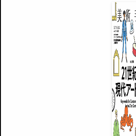
EXHIBITIONS
プレミアム会員登録
ARTISTS
美術手帖について
MUSEUMS / GALLERIES
運営からのお知らせ
無料会員
BACK NUMBER
よくある質問
®
ART WIKI
注目の記事をメールでお届け
お気に入り登録やマイページなど便
広告掲載について
スタッフ募集
個人情報保護方針
運営会社
お問い合わせ
新規登録
利用規約
INVITA
プレミアム会員
雑誌『美術手帖』最新
さらに2018年6月号以降の全
会員限定記事や雑誌アーカイブ記事
プレミアム
イベントご招待やプレゼント企画
¥850
14日間無料でお試し
© Culture Convenience Club Co.,Ltd. All Rights Reserved.
美術手帖はアートのポータルサイトです。当サイトの情報は編集部まで寄せられた情報に
14日間無料でおためし
基づいています。
プレミアムプラス会員