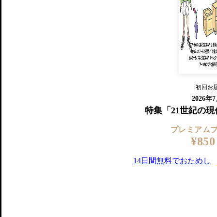
すでに会
『美術手帖』最新号を毎号お届け
ログ
2018年6月号以降の全号がウェブで
プレミアム会員の特典
14日間無料でお試し
プレミアムサービ
初回お
ログイ
2026年
特集「21世紀の
プレミアム
¥850
14日間無料でおためし