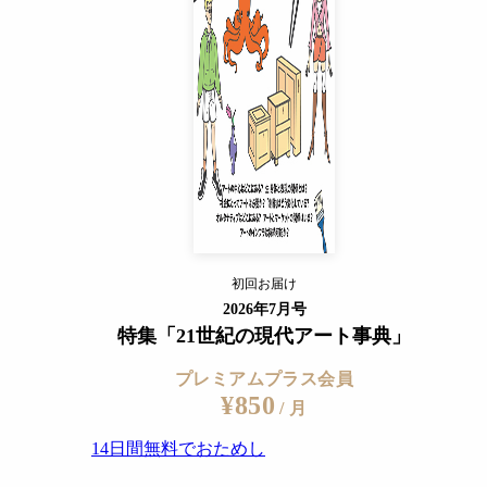
14日間無料でおためし
すでに会員の方
ログイン
プレミアムサービスの詳細を見る
初回お届け
ログイン
2026年7月号
特集「21世紀の現代アート事典」
プレミアムプラス会員
¥850
/ 月
14日間無料でおためし