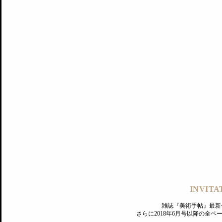
記事にもどる
編集部
INVITA
PREMIUM
ログイン
雑誌『美術手帖』最新
さらに2018年6月号以降の全
MAGAZINE
美術手帖ID会員登録