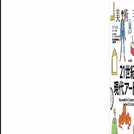
EXHIBITIONS
プレミアム会員登録
ARTISTS
美術手帖について
MUSEUMS / GALLERIES
運営からのお知らせ
無料会員
BACK NUMBER
よくある質問
®
ART WIKI
注目の記事をメールでお届け
お気に入り登録やマイページなど便
広告掲載について
スタッフ募集
個人情報保護方針
運営会社
お問い合わせ
新規登録
利用規約
INVITA
プレミアム会員
雑誌『美術手帖』最新
さらに2018年6月号以降の全
会員限定記事や雑誌アーカイブ記事
プレミアム
イベントご招待やプレゼント企画
¥850
14日間無料でお試し
© Culture Convenience Club Co.,Ltd. All Rights Reserved.
美術手帖はアートのポータルサイトです。当サイトの情報は編集部まで寄せられた情報に
14日間無料でおためし
基づいています。
プレミアムプラス会員