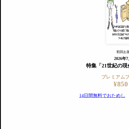
すでに会
『美術手帖』最新号を毎号お届け
ログ
2018年6月号以降の全号がウェブで
プレミアム会員の特典
14日間無料でお試し
プレミアムサービ
初回お
ログイ
2026年
特集「21世紀の
プレミアム
¥850
14日間無料でおためし