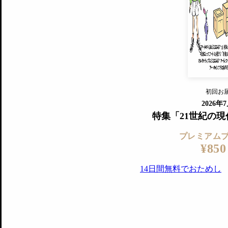
すでに会
『美術手帖』最新号を毎号お届け
ログ
2018年6月号以降の全号がウェブで
プレミアム会員の特典
14日間無料でお試し
プレミアムサービ
初回お
ログイ
2026年
特集「21世紀の
プレミアム
¥850
14日間無料でおためし