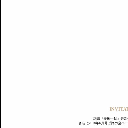
記事にもどる
編集部
INVITA
PREMIUM
ログイン
雑誌『美術手帖』最新
さらに2018年6月号以降の全
MAGAZINE
美術手帖ID会員登録