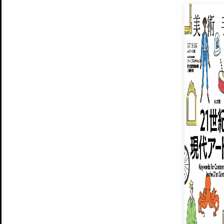
EXHIBITIONS
プレミアム会員登録
ARTISTS
美術手帖について
MUSEUMS / GALLERIES
運営からのお知らせ
無料会員
BACK NUMBER
よくある質問
®
ART WIKI
注目の記事をメールでお届け
お気に入り登録やマイページなど便
広告掲載について
スタッフ募集
個人情報保護方針
運営会社
お問い合わせ
新規登録
利用規約
INVITA
プレミアム会員
雑誌『美術手帖』最新
さらに2018年6月号以降の全
会員限定記事や雑誌アーカイブ記事
プレミアム
イベントご招待やプレゼント企画
¥850
14日間無料でお試し
© Culture Convenience Club Co.,Ltd. All Rights Reserved.
美術手帖はアートのポータルサイトです。当サイトの情報は編集部まで寄せられた情報に
14日間無料でおためし
基づいています。
プレミアムプラス会員