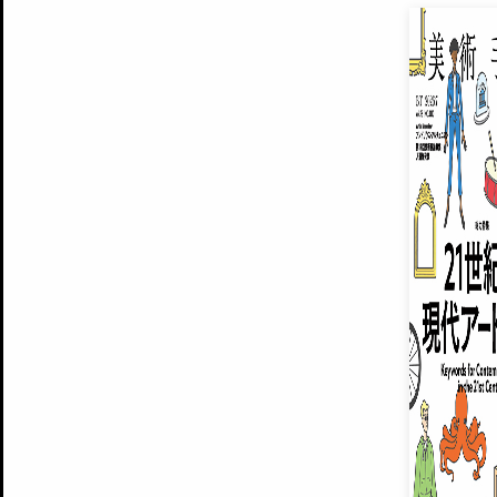
EXHIBITIONS
プレミアム会員登録
ARTISTS
美術手帖について
MUSEUMS / GALLERIES
運営からのお知らせ
無料会員
BACK NUMBER
よくある質問
®
ART WIKI
注目の記事をメールでお届け
お気に入り登録やマイページなど便
広告掲載について
スタッフ募集
個人情報保護方針
運営会社
お問い合わせ
新規登録
利用規約
INVITA
プレミアム会員
雑誌『美術手帖』最新
さらに2018年6月号以降の全
会員限定記事や雑誌アーカイブ記事
プレミアム
イベントご招待やプレゼント企画
¥850
14日間無料でお試し
© Culture Convenience Club Co.,Ltd. All Rights Reserved.
美術手帖はアートのポータルサイトです。当サイトの情報は編集部まで寄せられた情報に
14日間無料でおためし
基づいています。
プレミアムプラス会員