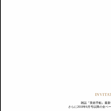
記事にもどる
編集部
INVITA
PREMIUM
ログイン
雑誌『美術手帖』最新
さらに2018年6月号以降の全
MAGAZINE
美術手帖ID会員登録