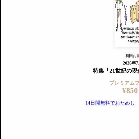
すでに会
『美術手帖』最新号を毎号お届け
ログ
2018年6月号以降の全号がウェブで
プレミアム会員の特典
14日間無料でお試し
プレミアムサービ
初回お
ログイ
2026年
特集「21世紀の
プレミアム
¥850
14日間無料でおためし