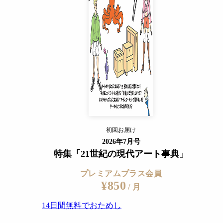
14日間無料でおためし
すでに会員の方
ログイン
プレミアムサービスの詳細を見る
初回お届け
ログイン
2026年7月号
特集「21世紀の現代アート事典」
プレミアムプラス会員
¥850
/ 月
14日間無料でおためし