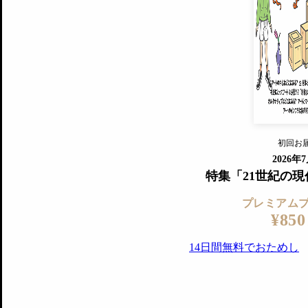
プレミアムプラス会員
すでに会
『美術手帖』最新号を毎号お届け
ログ
2018年6月号以降の全号がウェブで
プレミアム会員の特典
14日間無料でお試し
プレミアムサービ
初回お
ログイ
2026年
特集「21世紀の
プレミアム
¥850
14日間無料でおためし