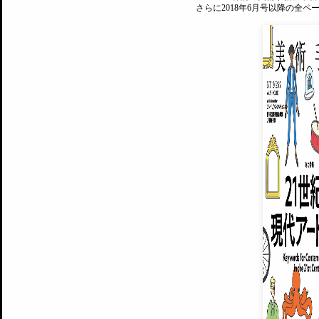
さらに2018年6月号以降の全
MAGAZINE
美術手帖ID会員登録
EXHIBITIONS
プレミアム会員登録
ARTISTS
美術手帖について
MUSEUMS / GALLERIES
運営からのお知らせ
無料会員
BACK NUMBER
よくある質問
®
ART WIKI
注目の記事をメールでお届け
お気に入り登録やマイページなど便
広告掲載について
スタッフ募集
個人情報保護方針
運営会社
お問い合わせ
新規登録
利用規約
INVITA
プレミアム会員
雑誌『美術手帖』最新
さらに2018年6月号以降の全
会員限定記事や雑誌アーカイブ記事
プレミアム
イベントご招待やプレゼント企画
¥850
14日間無料でお試し
© Culture Convenience Club Co.,Ltd. All Rights Reserved.
美術手帖はアートのポータルサイトです。当サイトの情報は編集部まで寄せられた情報に
14日間無料でおためし
基づいています。