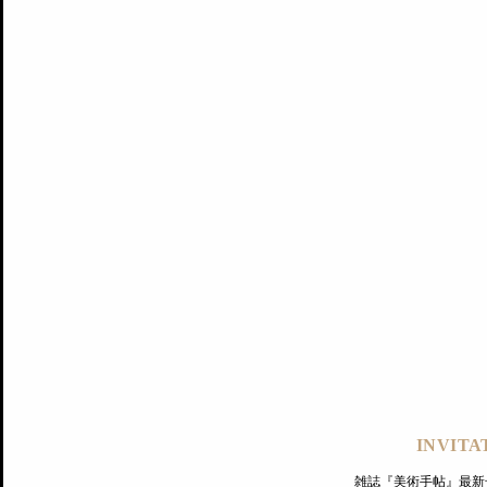
記事にもどる
編集部
INVITA
PREMIUM
ログイン
雑誌『美術手帖』最新