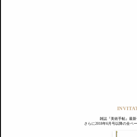
記事にもどる
編集部
INVITA
PREMIUM
ログイン
雑誌『美術手帖』最新
さらに2018年6月号以降の全
MAGAZINE
美術手帖ID会員登録
EXHIBITIONS
プレミアム会員登録