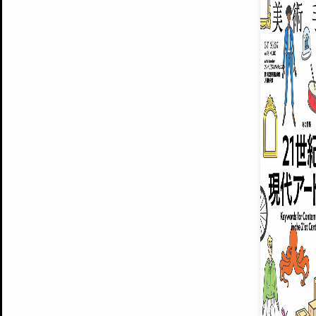
ARTISTS
美術手帖について
MUSEUMS / GALLERIES
運営からのお知らせ
無料会員
BACK NUMBER
よくある質問
®
ART WIKI
注目の記事をメールでお届け
お気に入り登録やマイページなど便
広告掲載について
スタッフ募集
個人情報保護方針
運営会社
お問い合わせ
新規登録
利用規約
INVITA
プレミアム会員
雑誌『美術手帖』最新
さらに2018年6月号以降の全
会員限定記事や雑誌アーカイブ記事
プレミアム
イベントご招待やプレゼント企画
¥850
14日間無料でお試し
© Culture Convenience Club Co.,Ltd. All Rights Reserved.
美術手帖はアートのポータルサイトです。当サイトの情報は編集部まで寄せられた情報に
14日間無料でおためし
基づいています。
プレミアムプラス会員
すでに会