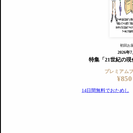
『美術手帖』最新号を毎号お届け
ログ
2018年6月号以降の全号がウェブで
プレミアム会員の特典
14日間無料でお試し
プレミアムサービ
初回お
ログイ
2026年
特集「21世紀の
プレミアム
¥850
14日間無料でおためし