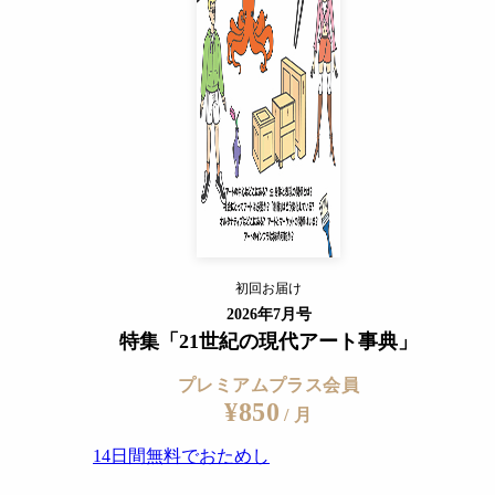
14日間無料でおためし
すでに会員の方
ログイン
プレミアムサービスの詳細を見る
初回お届け
ログイン
2026年7月号
特集「21世紀の現代アート事典」
プレミアムプラス会員
¥850
/ 月
14日間無料でおためし