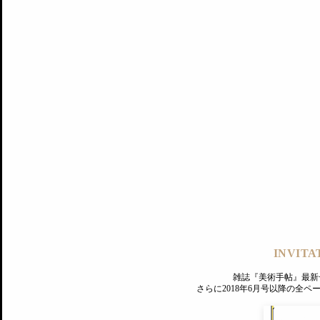
記事にもどる
編集部
INVITA
PREMIUM
ログイン
雑誌『美術手帖』最新
さらに2018年6月号以降の全
MAGAZINE
美術手帖ID会員登録
EXHIBITIONS
プレミアム会員登録