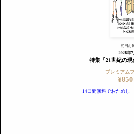
『美術手帖』最新号を毎号お届け
ログ
2018年6月号以降の全号がウェブで
プレミアム会員の特典
14日間無料でお試し
プレミアムサービ
初回お
ログイ
2026年
特集「21世紀の
プレミアム
¥850
14日間無料でおためし