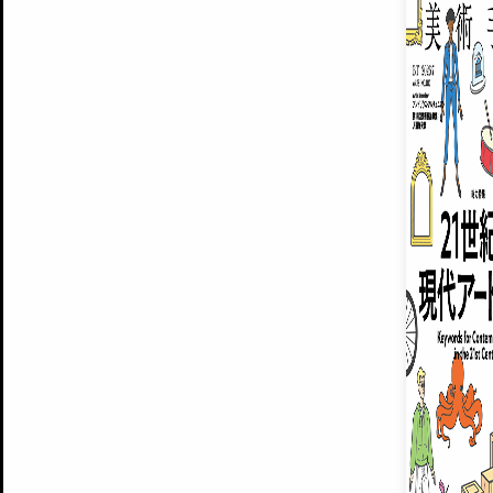
ARTISTS
美術手帖について
MUSEUMS / GALLERIES
運営からのお知らせ
無料会員
BACK NUMBER
よくある質問
®
ART WIKI
注目の記事をメールでお届け
お気に入り登録やマイページなど便
広告掲載について
スタッフ募集
個人情報保護方針
運営会社
お問い合わせ
新規登録
利用規約
INVITA
プレミアム会員
雑誌『美術手帖』最新
さらに2018年6月号以降の全
会員限定記事や雑誌アーカイブ記事
プレミアム
イベントご招待やプレゼント企画
¥850
14日間無料でお試し
© Culture Convenience Club Co.,Ltd. All Rights Reserved.
美術手帖はアートのポータルサイトです。当サイトの情報は編集部まで寄せられた情報に
14日間無料でおためし
基づいています。
プレミアムプラス会員
すでに会