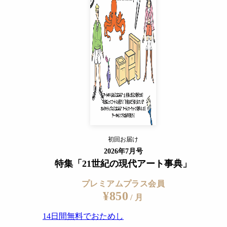
¥850
/ 月
14日間無料でおためし
すでに会員の方
ログイン
プレミアムサービスの詳細を見る
初回お届け
ログイン
2026年7月号
特集「21世紀の現代アート事典」
プレミアムプラス会員
¥850
/ 月
14日間無料でおためし