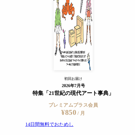
14日間無料でおためし
すでに会員の方
ログイン
プレミアムサービスの詳細を見る
初回お届け
ログイン
2026年7月号
特集「21世紀の現代アート事典」
プレミアムプラス会員
¥850
/ 月
14日間無料でおためし