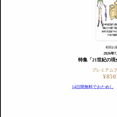
すでに会
『美術手帖』最新号を毎号お届け
ログ
2018年6月号以降の全号がウェブで
プレミアム会員の特典
14日間無料でお試し
プレミアムサービ
初回お
ログイ
2026年
特集「21世紀の
プレミアム
¥850
14日間無料でおためし