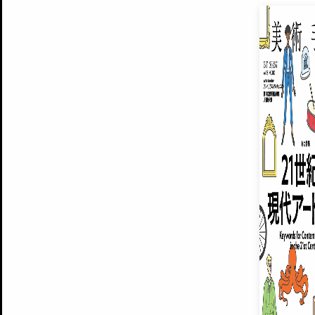
EXHIBITIONS
プレミアム会員登録
ARTISTS
美術手帖について
MUSEUMS / GALLERIES
運営からのお知らせ
無料会員
BACK NUMBER
よくある質問
®
ART WIKI
注目の記事をメールでお届け
お気に入り登録やマイページなど便
広告掲載について
スタッフ募集
個人情報保護方針
運営会社
お問い合わせ
新規登録
利用規約
INVITA
プレミアム会員
雑誌『美術手帖』最新
さらに2018年6月号以降の全
会員限定記事や雑誌アーカイブ記事
プレミアム
イベントご招待やプレゼント企画
¥850
14日間無料でお試し
© Culture Convenience Club Co.,Ltd. All Rights Reserved.
美術手帖はアートのポータルサイトです。当サイトの情報は編集部まで寄せられた情報に
14日間無料でおためし
基づいています。
プレミアムプラス会員