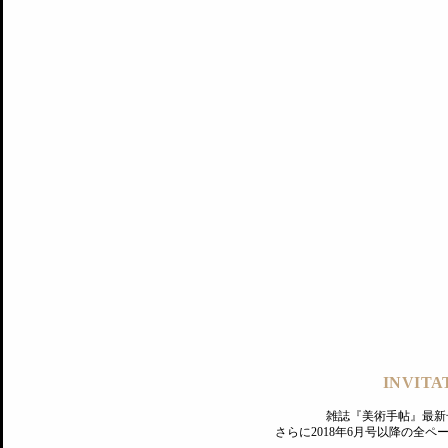
記事にもどる
編集部
INVITA
PREMIUM
ログイン
雑誌『美術手帖』最新
さらに2018年6月号以降の全
MAGAZINE
美術手帖ID会員登録