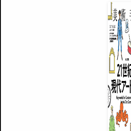
EXHIBITIONS
プレミアム会員登録
ARTISTS
美術手帖について
MUSEUMS / GALLERIES
運営からのお知らせ
無料会員
BACK NUMBER
よくある質問
®
ART WIKI
注目の記事をメールでお届け
お気に入り登録やマイページなど便
広告掲載について
スタッフ募集
個人情報保護方針
運営会社
お問い合わせ
新規登録
利用規約
INVITA
プレミアム会員
雑誌『美術手帖』最新
さらに2018年6月号以降の全
会員限定記事や雑誌アーカイブ記事
プレミアム
イベントご招待やプレゼント企画
¥850
14日間無料でお試し
© Culture Convenience Club Co.,Ltd. All Rights Reserved.
美術手帖はアートのポータルサイトです。当サイトの情報は編集部まで寄せられた情報に
14日間無料でおためし
基づいています。
プレミアムプラス会員