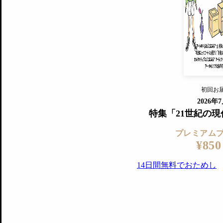
すでに会
『美術手帖』最新号を毎号お届け
ログ
2018年6月号以降の全号がウェブで
プレミアム会員の特典
14日間無料でお試し
プレミアムサービ
初回お
ログイ
2026年
特集「21世紀の
プレミアム
¥850
14日間無料でおためし