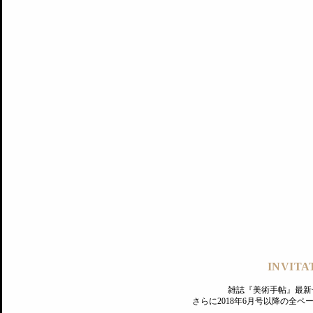
記事にもどる
編集部
INVITA
PREMIUM
ログイン
雑誌『美術手帖』最新
さらに2018年6月号以降の全
MAGAZINE
美術手帖ID会員登録