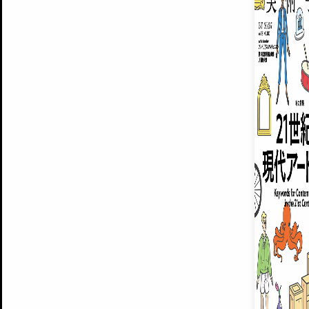
MUSEUMS / GALLERIES
運営からのお知らせ
BACK NUMBER
無料会員
よくある質問
®
ART WIKI
注目の記事をメールでお届け
お気に入り登録やマイページなど便
広告掲載について
スタッフ募集
個人情報保護方針
運営会社
お問い合わせ
新規登録
利用規約
INVITA
プレミアム会員
雑誌『美術手帖』最新
さらに2018年6月号以降の全
会員限定記事や雑誌アーカイブ記事
プレミアム
イベントご招待やプレゼント企画
¥850
© Culture Convenience Club Co.,Ltd. All Rights Reserved.
14日間無料でお試し
美術手帖はアートのポータルサイトです。当サイトの情報は編集部まで寄せられた情報に
14日間無料でおためし
基づいています。
プレミアムプラス会員
すでに会
『美術手帖』最新号を毎号お届け
ログ
2018年6月号以降の全号がウェブで