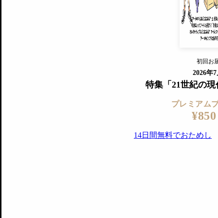
プレミアム会員の特典
14日間無料でお試し
プレミアムサービ
初回お
ログイ
2026年
特集「21世紀の
プレミアム
¥850
14日間無料でおためし