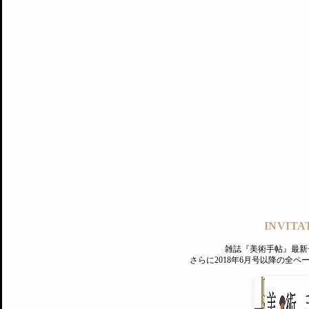
記事にもどる
編集部
INVITA
PREMIUM
ログイン
雑誌『美術手帖』最新
MAGAZINE
さらに2018年6月号以降の全
美術手帖ID会員登録
EXHIBITIONS
プレミアム会員登録
ARTISTS
美術手帖について