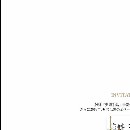
記事にもどる
編集部
INVITA
PREMIUM
ログイン
雑誌『美術手帖』最新
MAGAZINE
さらに2018年6月号以降の全
美術手帖ID会員登録
EXHIBITIONS
プレミアム会員登録
ARTISTS
美術手帖について