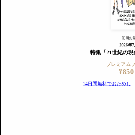
プレミアム会員の特典
14日間無料でお試し
プレミアムサービ
初回お
ログイ
2026年
特集「21世紀の
プレミアム
¥850
14日間無料でおためし