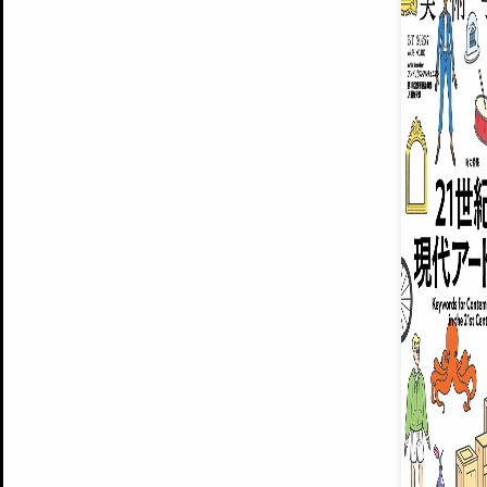
MUSEUMS / GALLERIES
運営からのお知らせ
BACK NUMBER
無料会員
よくある質問
®
ART WIKI
注目の記事をメールでお届け
お気に入り登録やマイページなど便
広告掲載について
スタッフ募集
個人情報保護方針
運営会社
お問い合わせ
新規登録
利用規約
INVITA
プレミアム会員
雑誌『美術手帖』最新
さらに2018年6月号以降の全
会員限定記事や雑誌アーカイブ記事
プレミアム
イベントご招待やプレゼント企画
¥850
© Culture Convenience Club Co.,Ltd. All Rights Reserved.
14日間無料でお試し
美術手帖はアートのポータルサイトです。当サイトの情報は編集部まで寄せられた情報に
14日間無料でおためし
基づいています。
プレミアムプラス会員
すでに会
『美術手帖』最新号を毎号お届け
ログ
2018年6月号以降の全号がウェブで