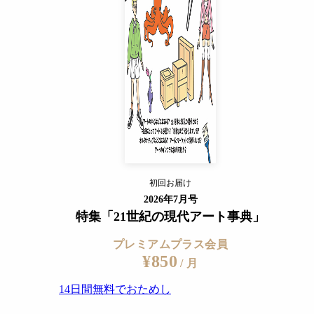
14日間無料でおためし
すでに会員の方
ログイン
プレミアムサービスの詳細を見る
esy of the Josef and Anni Albers Foundation
初回お届け
ログイン
2026年7月号
特集「21世紀の現代アート事典」
プレミアムプラス会員
¥850
/ 月
14日間無料でおためし