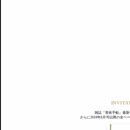
記事にもどる
編集部
INVITA
PREMIUM
ログイン
雑誌『美術手帖』最新
さらに2018年6月号以降の全
MAGAZINE
美術手帖ID会員登録
EXHIBITIONS
プレミアム会員登録