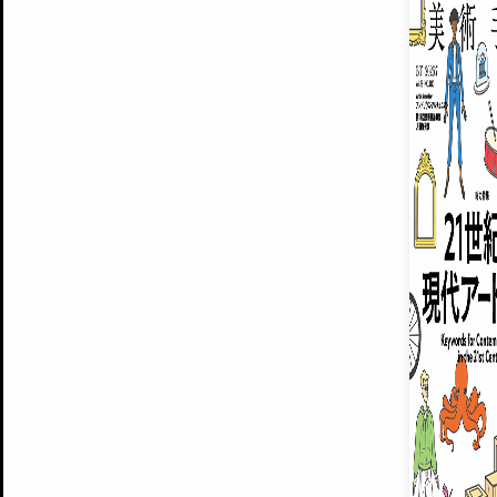
ARTISTS
美術手帖について
MUSEUMS / GALLERIES
運営からのお知らせ
無料会員
BACK NUMBER
よくある質問
®
ART WIKI
注目の記事をメールでお届け
お気に入り登録やマイページなど便
広告掲載について
スタッフ募集
個人情報保護方針
運営会社
お問い合わせ
新規登録
利用規約
INVITA
プレミアム会員
雑誌『美術手帖』最新
さらに2018年6月号以降の全
会員限定記事や雑誌アーカイブ記事
プレミアム
イベントご招待やプレゼント企画
¥850
14日間無料でお試し
© Culture Convenience Club Co.,Ltd. All Rights Reserved.
美術手帖はアートのポータルサイトです。当サイトの情報は編集部まで寄せられた情報に
14日間無料でおためし
基づいています。
プレミアムプラス会員
すでに会