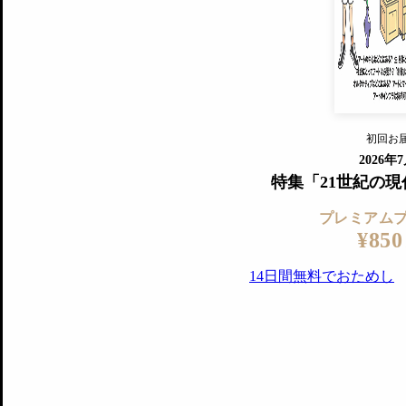
『美術手帖』最新号を毎号お届け
ログ
2018年6月号以降の全号がウェブで
プレミアム会員の特典
14日間無料でお試し
プレミアムサービ
初回お
ログイ
2026年
特集「21世紀の
プレミアム
¥850
14日間無料でおためし