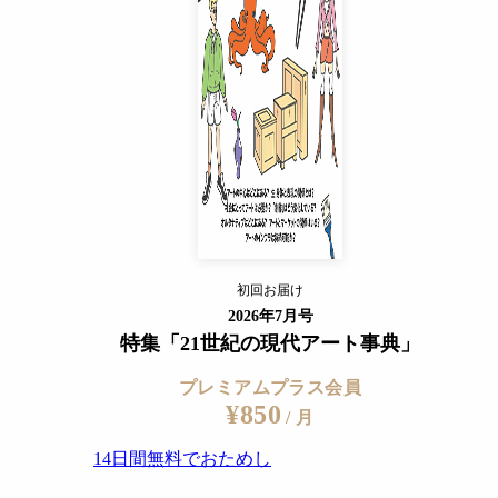
14日間無料でおためし
すでに会員の方
ログイン
プレミアムサービスの詳細を見る
初回お届け
ログイン
2026年7月号
特集「21世紀の現代アート事典」
プレミアムプラス会員
¥850
/ 月
14日間無料でおためし