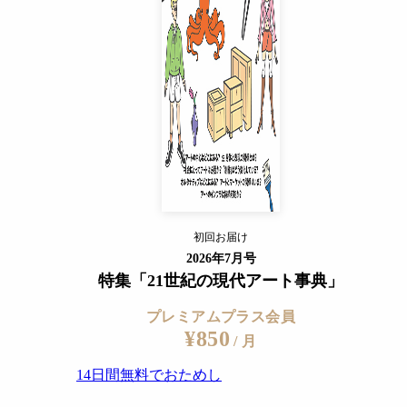
14日間無料でおためし
すでに会員の方
ログイン
プレミアムサービスの詳細を見る
田の景色とはまた違う、里山の景色のなかで大規模な展覧会を開催している
初回お届け
ログイン
2026年7月号
特集「21世紀の現代アート事典」
プレミアムプラス会員
¥850
/ 月
14日間無料でおためし