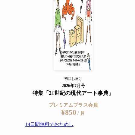
14日間無料でおためし
すでに会員の方
ログイン
プレミアムサービスの詳細を見る
（2017） 撮影＝稲葉真
初回お届け
ログイン
2026年7月号
特集「21世紀の現代アート事典」
プレミアムプラス会員
¥850
/ 月
14日間無料でおためし