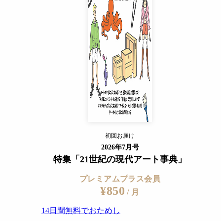
¥850
/ 月
14日間無料でおためし
すでに会員の方
ログイン
プレミアムサービスの詳細を見る
初回お届け
ログイン
2026年7月号
特集「21世紀の現代アート事典」
プレミアムプラス会員
¥850
/ 月
14日間無料でおためし