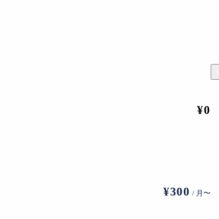
文庫美術館1500円、MOA美術館1600円、大原美術館1500
で入館料が1000円以上1500円未満の館は、本間美術館1000
歴史ある公益財団法人立の美術館がこの価格帯に収まっている。
代美術館、東京都美術館、 金沢21世紀美術館、高松市美術
¥0
,000円を筆頭に、山形美術館800円、京都市京セラ美術館
州国立博物館700円と続く。
¥300
ら関東までの200〜300円台、東京の500円、東海の300円
/ 月〜
めているのではないかと推測される。また、全国レベルで同規模の