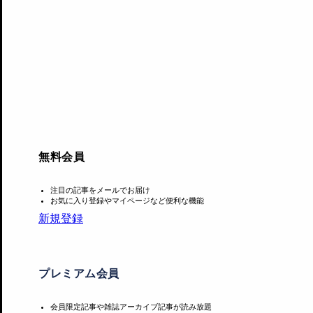
入館料が1500円を超える館は、北から十和田市現代美術館180
円、足立美術館2300円、大塚国際美術館3300円、地中美術館
円、原美術館ARC1100円、出光美術館1200円、大倉集古館
②常設（コレクション）展と特別展の二本立
まず美術館（建物）への入館を無料としているのは、八戸市
館、福岡アジア美術館、佐賀県立美術館、熊本市現代美術館の
無料会員
常設展の料金設定
注目の記事をメールでお届け
お気に入り登録やマイページなど便利な機能
②タイプで、休館中の館を除き、常設（コレクション）展が有
新規登録
730円（市外在住者）、長野県立美術館700円、京都国立博物館
全59館の常設展料金は、平均値395円、中央値335円となる
プレミアム会員
台、近畿の300〜500円台、四国の200〜300円台とい
会員限定記事や雑誌アーカイブ記事が読み放題