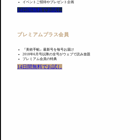
館を参考にしているケースも考えられる。
イベントご招待やプレゼント企画
14日間無料でお試し
特別展の料金設定
プレミアムプラス会員
『美術手帖』最新号を毎号お届け
2018年6月号以降の全号がウェブで読み放題
プレミアム会員の特典
14日間無料でお試し
プレミアム会員限定記事が読み放題
美術手帖アーカイブがWebで読み放題
内覧会・試写会・アートイベントにご招待
月額¥300で読み放題
今すぐ登録する