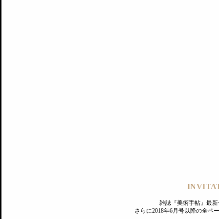
記事にもどる
編集部
INVITA
PREMIUM
ログイン
雑誌『美術手帖』最新
さらに2018年6月号以降の全
MAGAZINE
美術手帖ID会員登録