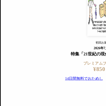
すでに会
『美術手帖』最新号を毎号お届け
ログ
2018年6月号以降の全号がウェブで
プレミアム会員の特典
14日間無料でお試し
プレミアムサービ
初回お
ログイ
2026年
特集「21世紀の
プレミアム
¥850
14日間無料でおためし