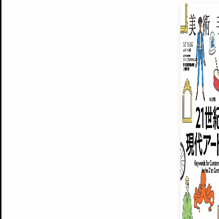
EXHIBITIONS
プレミアム会員登録
ARTISTS
美術手帖について
MUSEUMS / GALLERIES
運営からのお知らせ
無料会員
BACK NUMBER
よくある質問
®
ART WIKI
注目の記事をメールでお届け
お気に入り登録やマイページなど便
広告掲載について
スタッフ募集
個人情報保護方針
運営会社
お問い合わせ
新規登録
利用規約
INVITA
プレミアム会員
雑誌『美術手帖』最新
さらに2018年6月号以降の全
会員限定記事や雑誌アーカイブ記事
プレミアム
イベントご招待やプレゼント企画
¥850
14日間無料でお試し
© Culture Convenience Club Co.,Ltd. All Rights Reserved.
美術手帖はアートのポータルサイトです。当サイトの情報は編集部まで寄せられた情報に
14日間無料でおためし
基づいています。
プレミアムプラス会員