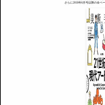
さらに2018年6月号以降の全
MAGAZINE
美術手帖ID会員登録
EXHIBITIONS
プレミアム会員登録
ARTISTS
美術手帖について
MUSEUMS / GALLERIES
運営からのお知らせ
無料会員
BACK NUMBER
よくある質問
®
ART WIKI
注目の記事をメールでお届け
お気に入り登録やマイページなど便
広告掲載について
スタッフ募集
個人情報保護方針
運営会社
お問い合わせ
新規登録
利用規約
INVITA
プレミアム会員
雑誌『美術手帖』最新
さらに2018年6月号以降の全
会員限定記事や雑誌アーカイブ記事
プレミアム
イベントご招待やプレゼント企画
¥850
14日間無料でお試し
© Culture Convenience Club Co.,Ltd. All Rights Reserved.
美術手帖はアートのポータルサイトです。当サイトの情報は編集部まで寄せられた情報に
14日間無料でおためし
基づいています。