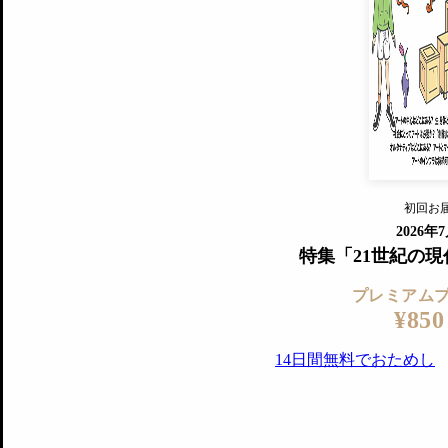
プレミアムプラス会員
すでに会
『美術手帖』最新号を毎号お届け
ログ
2018年6月号以降の全号がウェブで
プレミアム会員の特典
14日間無料でお試し
プレミアムサービ
初回お
ログイ
2026年
特集「21世紀の
プレミアム
¥850
14日間無料でおためし