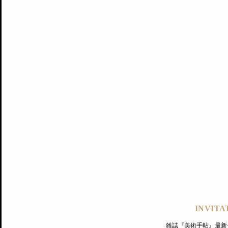
記事にもどる
編集部
INVITA
PREMIUM
ログイン
雑誌『美術手帖』最新