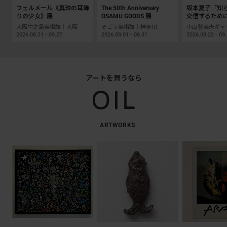
フェルメール《真珠の耳飾
The 50th Anniversary
坂本夏子「知
りの少女》展
OSAMU GOODS 展
交信するため
大阪中之島美術館｜大阪
そごう美術館｜神奈川
2026.08.21 - 09.27
2026.08.01 - 08.31
2026.08.22 - 09
アートを買うなら
ARTWORKS