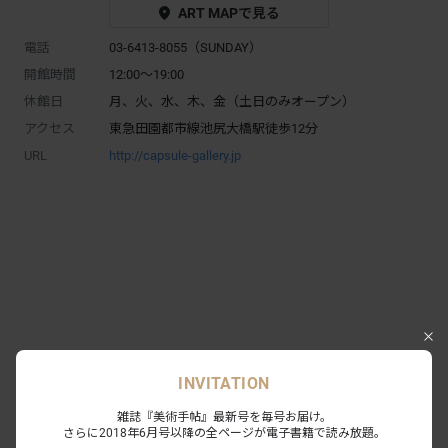
ART MAPで見る
電話
03-6413-8055（SUNDAY）
開館時間
12:00～19:00
休館日
月、火、水、木、金（土日のみオープン）
アクセス
東急田園都市線池尻大橋駅徒歩12分
URL
http://capsule-gallery.jp
INVITATION
雑誌『美術手帖』最新号を毎号お届け。
さらに2018年6月号以降の全ページが電子書籍で読み放題。