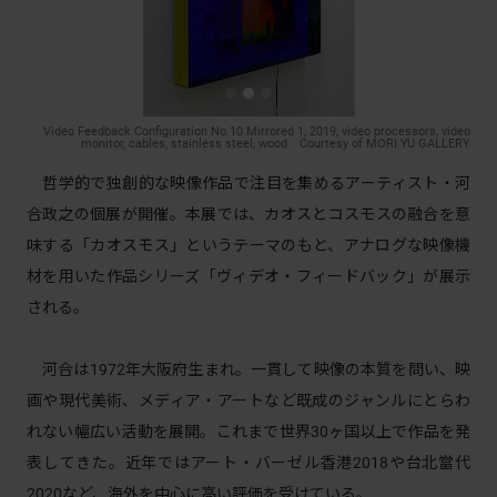
Video Feedback Configuration No.10 Mirrored 1, 2019, video processors, video
monitor, cables, stainless steel, wood Courtesy of MORI YU GALLERY
哲学的で独創的な映像作品で注目を集めるアーティスト・河
合政之の個展が開催。本展では、カオスとコスモスの融合を意
味する「カオスモス」というテーマのもと、アナログな映像機
材を用いた作品シリーズ「ヴィデオ・フィードバック」が展示
される。
河合は1972年大阪府生まれ。一貫して映像の本質を問い、映
画や現代美術、メディア・アートなど既成のジャンルにとらわ
れない幅広い活動を展開。これまで世界30ヶ国以上で作品を発
表してきた。近年ではアート・バーゼル香港2018や台北當代
2020など、海外を中心に高い評価を受けている。