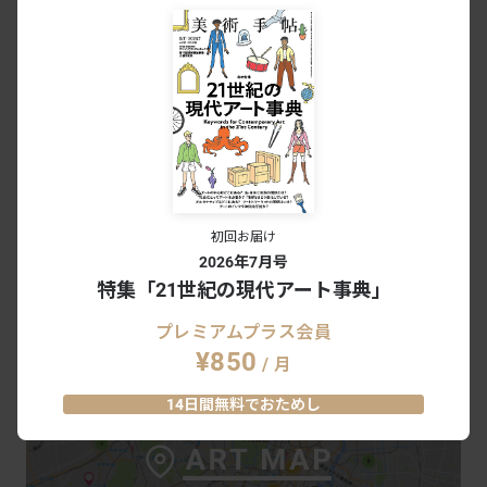
Event
オープニングレセプション
日時：2020年2月22日 18:30〜20:30
あわせて読みたい
マネからプッシー・ライオットまで。4
月号新着ブックリスト（1）
初回お届け
INSIGHT
2019.3.17
2026年7月号
特集「21世紀の現代アート事典」
# 河合政之
#CAPSULE
プレミアムプラス会員
¥850
/ 月
14日間無料でおためし