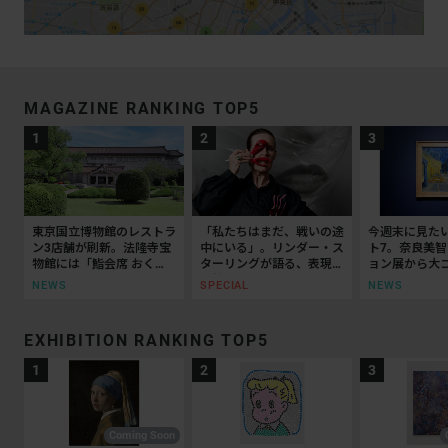
MAGAZINE RANKING TOP5
東京国立博物館のレストラ
「私たちはまだ、戦いの途
今週末に見た
ン3店舗が刷新。法隆寺宝
中にいる」。リンダー・ス
ト7。奈良美
物館には「鮨会席 おく
ターリングが語る、表現と
ョン展から大
乃」がオープン
抵抗の50年
ッティチェリ
NEWS
SPECIAL
NEWS
EXHIBITION RANKING TOP5
Coming Soon