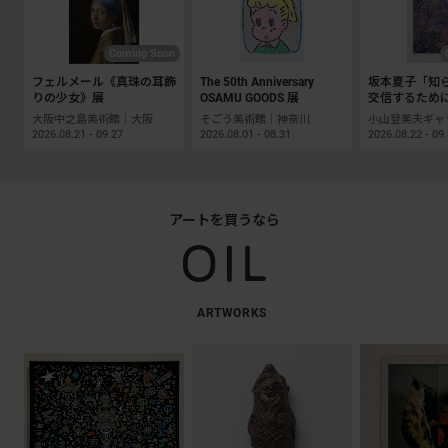
Coming Soon
フェルメール《真珠の耳飾
The 50th Anniversary
坂本夏子「知
りの少女》展
OSAMU GOODS 展
交信するため
大阪中之島美術館｜大阪
そごう美術館｜神奈川
2026.08.21 - 09.27
2026.08.01 - 08.31
2026.08.22 - 09
アートを買うなら
ARTWORKS