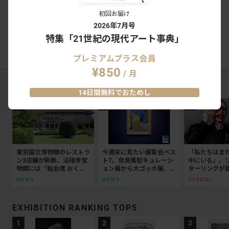
初回お届け
2026年7月号
特集「21世紀の現代アート事典」
プレミアムプラス会員
¥850
/ 月
MAGAZINE RANKING TOP5
14日間無料でおためし
東京国立博物館のレストラ
今週末に見たい展覧会ベス
「私たちはま
ン3店舗が刷新。法隆寺宝
ト7。奈良美智キュレーシ
中にいる」。
物館には「鮨会席 おく
ョン展から大ゴッホ展、ボ
ターリングが
乃」がオープン
ッティチェリまで
抵抗の50年
NEWS
NEWS
SPECIAL
EXHIBITION RANKING TOP5