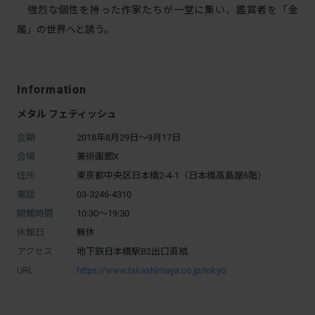
強烈な個性を持った作家たちが一堂に集い、鑑賞者を「金
属」の世界へと誘う。
Information
メタル フェティッシュ
会期
2018年8月29日～9月17日
会場
美術画廊X
住所
東京都中央区日本橋2-4-1（日本橋高島屋6階）
電話
03-3246-4310
開館時間
10:30～19:30
休館日
無休
アクセス
地下鉄日本橋駅B2出口直結
URL
https://www.takashimaya.co.jp/tokyo