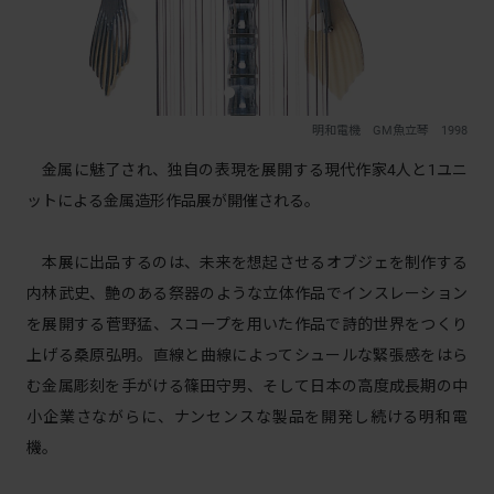
明和電機 GM魚立琴 1998
金属に魅了され、独自の表現を展開する現代作家4人と1ユニ
ットによる金属造形作品展が開催される。
本展に出品するのは、未来を想起させるオブジェを制作する
内林武史、艶のある祭器のような立体作品でインスレーション
を展開する菅野猛、スコープを用いた作品で詩的世界をつくり
上げる桑原弘明。直線と曲線によってシュールな緊張感をはら
む金属彫刻を手がける篠田守男、そして日本の高度成長期の中
小企業さながらに、ナンセンスな製品を開発し続ける明和電
機。