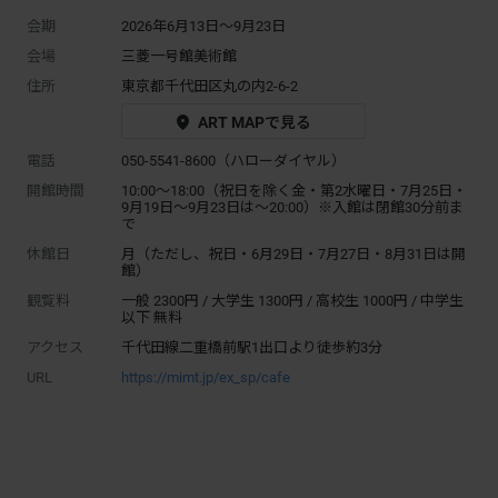
会期
2026年6月13日～9月23日
会場
三菱一号館美術館
住所
東京都千代田区丸の内2-6-2
ART MAPで見る
電話
050-5541-8600（ハローダイヤル）
開館時間
10:00～18:00（祝日を除く金・第2水曜日・7月25日・
9月19日～9月23日は〜20:00）※入館は閉館30分前ま
で
休館日
月（ただし、祝日・6月29日・7月27日・8月31日は開
館）
観覧料
一般 2300円 / 大学生 1300円 / 高校生 1000円 / 中学生
以下 無料
アクセス
千代田線二重橋前駅1出口より徒歩約3分
URL
https://mimt.jp/ex_sp/cafe