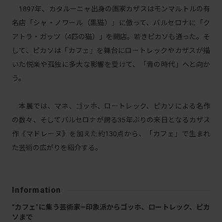
1897年、カタルーニャ出身の画家カザスはモンマルトルの有
名店「シャ・ノワール（黒猫）」に倣って、バルセロナに「ク
アトラ・ガッツ（4匹の猫）」を開店。若きピカソも通った。そ
して、ピカソは「カフェ」を舞台にロートレックやカザスが描
いた悦楽や孤独に多大な影響を受けて、「青の時代」へと向か
う。
本展では、マネ、ゴッホ、ロートレック、ピカソによる名作
の数々、そしてバルセロナが誇る35年ぶりの来日となるカザス
作《マドレーヌ》を加えた約130点から、「カフェ」で生まれ
た芸術の広がりを紹介する。
Information
“カフェ”に集う芸術家―印象派からゴッホ、ロートレック、ピカ
ソまで