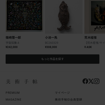
篠崎理一郎
小池一馬
荒木経惟
宇宙採集-4
BC260329
¥242,000
¥308,000
¥ ASK
もっと作品を探す
PREMIUM
マイページ
MAGAZINE
美術手帖ID会員登録