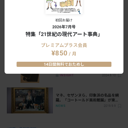
2025年版｜一度は行きたい、都内の美
しいミュージアムカフェ・レストラン
12選
INSIGHT
2025.5.8
初回お届け
2026年7月号
特集「21世紀の現代アート事典」
京都で立ち寄るべきミュージアムカフ
ェ・レストラン5選
プレミアムプラス会員
INSIGHT
2025.4.27
¥850
/ 月
14日間無料でおためし
ロートレックの「線」の魅力とは何
か？
INSIGHT
2024.8.10
マネ、セザンヌら、印象派の名品を網
羅。「コートールド美術館展」が東京
都美術館で開幕
NEWS
2019.9.9