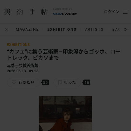
ログイン
IUM
MAGAZINE
EXHIBITIONS
ARTISTS
BACK N
EXHIBITIONS
“カフェ”に集う芸術家―印象派からゴッホ、ロー
トレック、ピカソまで
三菱一号館美術館
2026.06.13 - 09.23
55
16
行きたい
行った