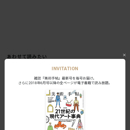
あわせて読みたい
INVITATION
「“カフェ”に集う芸術家」（三菱一号
館美術館）開幕レポート。「カフェ」
雑誌『美術手帖』最新号を毎号お届け。
が育んだ近代美術のネットワークをた
NEWS
2026.6.13
さらに2018年6月号以降の全ページが電子書籍で読み放題。
どる
なぜゴッホの《夜のカフェテラス》は
人々を魅了し続けるのか？
INSIGHT
2025.11.2