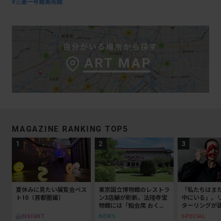
#三菱一号館美術館
MAGAZINE RANKING TOP5
夏休みに見たい展覧会ベス
東京国立博物館のレストラ
「私たちはま
ト10（首都圏編）
ン3店舗が刷新。法隆寺宝
中にいる」。
物館には「鮨会席 おく
ターリングが
乃」がオープン
抵抗の50年
NEWS
SPECIAL
INSIGHT