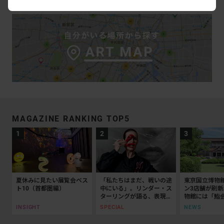
MAGAZINE RANKING TOP5
夏休みに見たい展覧会ベス
「私たちはまだ、戦いの途
東京国立博物
ト10（首都圏編）
中にいる」。リンダー・ス
ン3店舗が刷
ターリングが語る、表現と
物館には「鮨会
抵抗の50年
乃」がオープ
INSIGHT
SPECIAL
NEWS