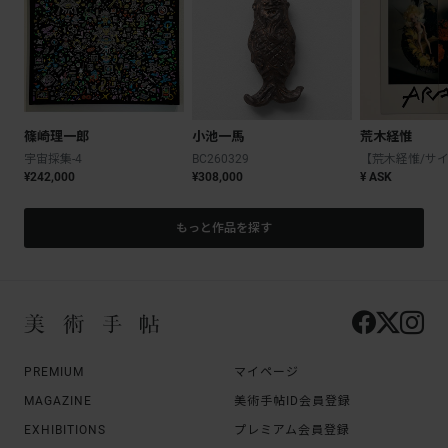
篠崎理一郎
小池一馬
荒木経惟
宇宙採集-4
BC260329
¥242,000
¥308,000
¥ ASK
もっと作品を探す
PREMIUM
マイページ
MAGAZINE
美術手帖ID会員登録
EXHIBITIONS
プレミアム会員登録