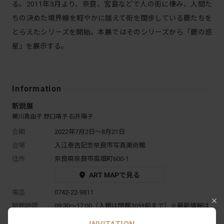
る。2011年3月より、奈良、宮島などで人の街に棲み、人間た
ちの決めた境界線を軽やかに越えて街を闊歩している鹿たちを
とらえたシリーズを開始。本展ではそのシリーズから「鹿の惑
星」を展示する。
Information
新鋭展
鵜川真由子 野口靖子 石井陽子
会期
2022年7月2日～8月21日
会場
入江泰吉記念奈良市写真美術館
住所
奈良県奈良市高畑町600-1
ART MAPで見る
電話
0742-22-9811
開館時間
09:30～17:00（入館は閉館30分前まで）※最新情報は
公式ウェブサイトにて要確認