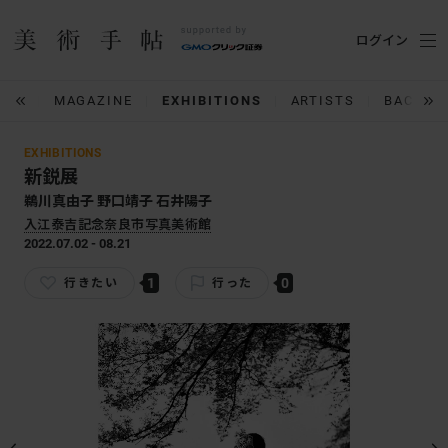
ログイン
IUM
MAGAZINE
EXHIBITIONS
ARTISTS
BACK N
EXHIBITIONS
新鋭展
鵜川真由子 野口靖子 石井陽子
入江泰吉記念奈良市写真美術館
2022.07.02 - 08.21
1
0
行きたい
行った