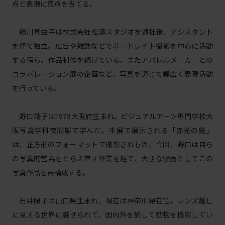
点と表現に焦点を当てる。
鵜川真由子は株式会社松濤スタジオを退社後、アシスタント
を経て独立。広告や雑誌などでポートレイト撮影を中心に活動
する傍ら、作品制作を続けている。またアパレルメーカーとの
コラボレーション展の企画など、写真を通じて幅広く表現活動
を行っている。
野口靖子は1973大阪府生まれ。ビジュアルアーツ専門学校大
阪写真学科夜間部で学んだ。本展で展示される「赤光の庭」
は、正方形のフォーマットで撮影されもの。今回、野口は自ら
の写真的営為をとらえ直す作業を経て、大きな壁面としてこの
写真作品を再構成する。
石井陽子は山口県生まれ、現在は神奈川県在住。レンズ越し
に見える世界に魅せられて、国内外を旅して動物を撮影してい