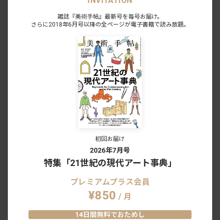
INVITATION
休館日
月（祝日の場合は翌火）、8月12日
観覧料
一般 500円 / 大学・高校生 200円（高校生のみ土曜日
雑誌『美術手帖』最新号を毎号お届け。
無料）/ 中・小学生 100円（土曜日無料）
さらに2018年6月号以降の全ページが電子書籍で読み放題。
アクセス
JR奈良駅・近鉄奈良駅より市内循環バス「破石町」下
車徒歩10分
URL
http://naracmp.jp
初回お届け
2026年7月号
特集「21世紀の現代アート事典」
プレミアムプラス会員
¥850
/ 月
#鵜川真由子
#野口靖子
#石井陽子
#入江泰吉記念奈良市写真美術館
14日間無料でおためし