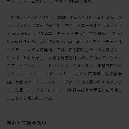
する「システムズ」シリーズなどにも取り組む。
2005〜07年にかけて大回顧展「The Art of Richard Tuttle」が
サンフランシスコ近代美術館、ホイットニー美術館ほかアメリ
カ国内を巡回。2014年、テート・モダンでの個展「I Don’t
Know, Or The Weave of Textile Language」（ホワイトチャペル
ギャラリーとの同時開催）では、布を使用した巨大彫刻をター
ビンホールに展示し、大きな反響を呼んだ。これまで、ヴェネ
チア・ビエンナーレ、ドクメンタ、ミュンスター彫刻プロジェ
クト、ホイットニー・ビエンナーレなどの国際展にも多数参
加。有数のアートコレクター、ヴォーゲル夫妻のドキュメンタ
リー映画『ハーブ＆ドロシー』（監督＝佐々木芽生）に登場し
たことでも知られている。
あわせて読みたい