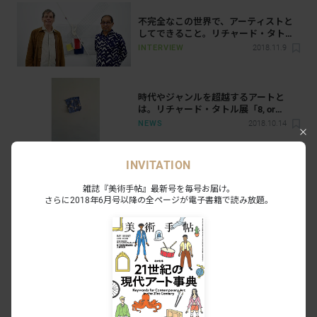
不完全なこの世界で、アーティストと
してできること。リチャード・タトル×
青木淳対談
INTERVIEW
2018.11.9
時代やジャンルを超越するアートと
は。リチャード・タトル展「8, or
Hachi」が小山登美夫ギャラリーで開催
NEWS
2018.10.14
INVITATION
Related Exhibition
雑誌『美術手帖』最新号を毎号お届け。
さらに2018年6月号以降の全ページが電子書籍で読み放題。
ほぼ、空：青木淳 ＋ リチャード・タト
ル
東京オペラシティ アートギャラリー｜新宿 - 四谷 - 中野｜東京
2026.07.18 - 09.23
68
6
リチャード・タトル「San, Shi, Go」
小山登美夫ギャラリー 京橋｜丸の内 - 銀座｜東京
2025.04.04 - 05.17
16
6