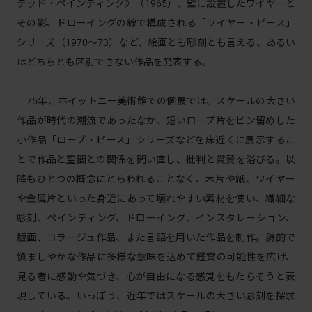
テッド・ペインティング》（1965）、壁に設置したワイヤーと
その影、ドローイングの線で構成される「ワイヤー・ピース」
シリーズ（1970〜73）など、絵画とも彫刻とも言える、あるい
はどちらとも区別できない作品を発表する。
75年、ホイットニー美術館での個展では、スケールの大きい
作品が時代の潮流であったなか、短いロープ片をピン留めした
小作品「ロープ・ピース」シリーズなどを床近くに展示するこ
とで作品と空間との関係を問い直し、批判と賞賛を浴びる。以
降もひとつの概念にとらわれることなく、木片や紙、ワイヤー
や金属片といった身近にあって壊れやすい素材を使い、繊細な
彫刻、ペインティング、ドローイング、インスタレーション、
版画、コラージュ作品、また言語を用いた作品を制作。詩的で
慎ましやかな作品に多様な意味を込めて鑑賞の可能性を広げ、
見る者に感動や気づき、心が自由になる感覚をもたらそうと表
現している。いっぽう、近年ではスケールの大きい彫刻を探求