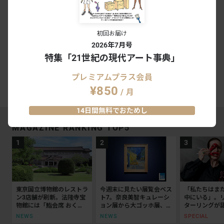
会期終了
関連美術館・ギャラリー
初回お届け
2026年7月号
小山登美夫ギャラリー六本木
特集「21世紀の現代アート事典」
プレミアムプラス会員
#リチャード・タトル
#小山登美夫ギャラリー六本木
¥850
/ 月
14日間無料でおためし
MAGAZINE RANKING TOP5
東京国立博物館のレストラ
今週末に見たい展覧会ベス
「私たちはま
ン3店舗が刷新。法隆寺宝
ト7。奈良美智キュレーシ
中にいる」。
物館には「鮨会席 おく
ョン展から大ゴッホ展、ボ
ターリングが
乃」がオープン
ッティチェリまで
抵抗の50年
NEWS
NEWS
SPECIAL