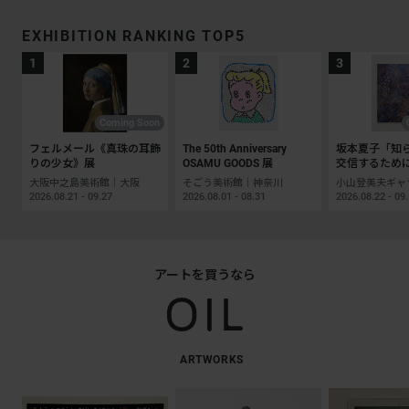
EXHIBITION RANKING TOP5
Coming Soon
フェルメール《真珠の耳飾
The 50th Anniversary
坂本夏子「知
りの少女》展
OSAMU GOODS 展
交信するため
大阪中之島美術館｜大阪
そごう美術館｜神奈川
2026.08.21 - 09.27
2026.08.01 - 08.31
2026.08.22 - 09
アートを買うなら
ARTWORKS