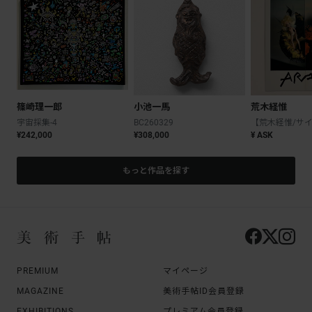
篠崎理一郎
小池一馬
荒木経惟
宇宙採集-4
BC260329
¥242,000
¥308,000
¥ ASK
もっと作品を探す
PREMIUM
マイページ
MAGAZINE
美術手帖ID会員登録
EXHIBITIONS
プレミアム会員登録