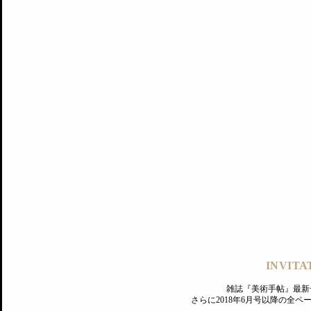
記事にもどる
編集部
INVITA
PREMIUM
ログイン
雑誌『美術手帖』最新
さらに2018年6月号以降の全
MAGAZINE
美術手帖ID会員登録