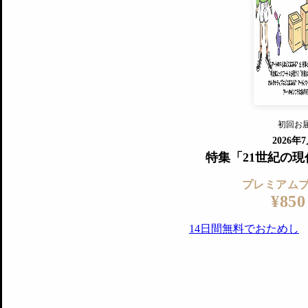
すでに会
『美術手帖』最新号を毎号お届け
ログ
2018年6月号以降の全号がウェブで
プレミアム会員の特典
14日間無料でお試し
プレミアムサービ
初回お
ログイ
2026年
特集「21世紀の
プレミアム
¥850
14日間無料でおためし