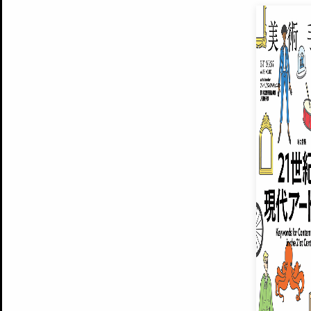
EXHIBITIONS
プレミアム会員登録
ARTISTS
美術手帖について
MUSEUMS / GALLERIES
運営からのお知らせ
無料会員
BACK NUMBER
よくある質問
®
ART WIKI
注目の記事をメールでお届け
お気に入り登録やマイページなど便
広告掲載について
スタッフ募集
個人情報保護方針
運営会社
お問い合わせ
新規登録
利用規約
INVITA
プレミアム会員
雑誌『美術手帖』最新
さらに2018年6月号以降の全
会員限定記事や雑誌アーカイブ記事
プレミアム
イベントご招待やプレゼント企画
¥850
14日間無料でお試し
© Culture Convenience Club Co.,Ltd. All Rights Reserved.
美術手帖はアートのポータルサイトです。当サイトの情報は編集部まで寄せられた情報に
14日間無料でおためし
基づいています。
プレミアムプラス会員