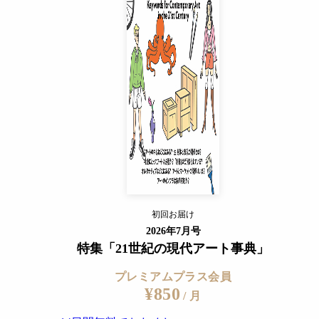
プレミアムプラス会員
¥850
/ 月
14日間無料でおためし
すでに会員の方
ログイン
プレミアムサービスの詳細を見る
初回お届け
ログイン
2026年7月号
特集「21世紀の現代アート事典」
プレミアムプラス会員
¥850
/ 月