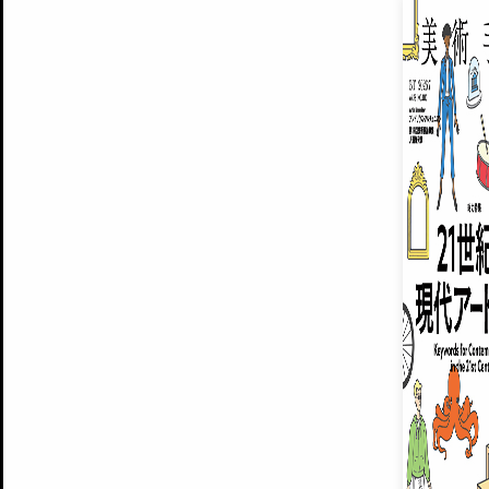
EXHIBITIONS
プレミアム会員登録
ARTISTS
美術手帖について
MUSEUMS / GALLERIES
運営からのお知らせ
無料会員
BACK NUMBER
よくある質問
®
ART WIKI
注目の記事をメールでお届け
お気に入り登録やマイページなど便
広告掲載について
スタッフ募集
個人情報保護方針
運営会社
お問い合わせ
新規登録
利用規約
INVITA
プレミアム会員
雑誌『美術手帖』最新
さらに2018年6月号以降の全
会員限定記事や雑誌アーカイブ記事
プレミアム
イベントご招待やプレゼント企画
¥850
14日間無料でお試し
© Culture Convenience Club Co.,Ltd. All Rights Reserved.
美術手帖はアートのポータルサイトです。当サイトの情報は編集部まで寄せられた情報に
14日間無料でおためし
基づいています。
プレミアムプラス会員