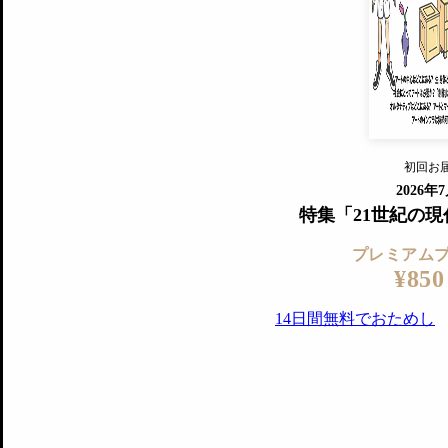
すでに会
『美術手帖』最新号を毎号お届け
ログ
2018年6月号以降の全号がウェブで
プレミアム会員の特典
14日間無料でお試し
プレミアムサービ
初回お
ログイ
2026年
特集「21世紀の
プレミアム
¥850
14日間無料でおためし