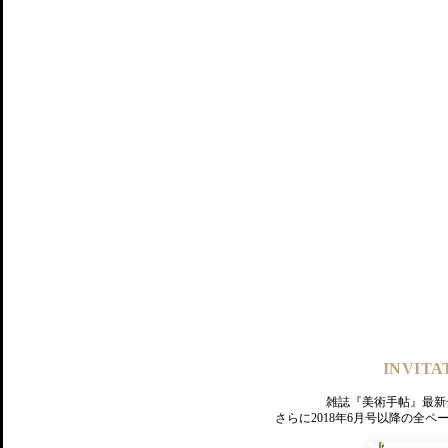
記事にもどる
編集部
INVITA
PREMIUM
ログイン
雑誌『美術手帖』最新
さらに2018年6月号以降の全
MAGAZINE
美術手帖ID会員登録