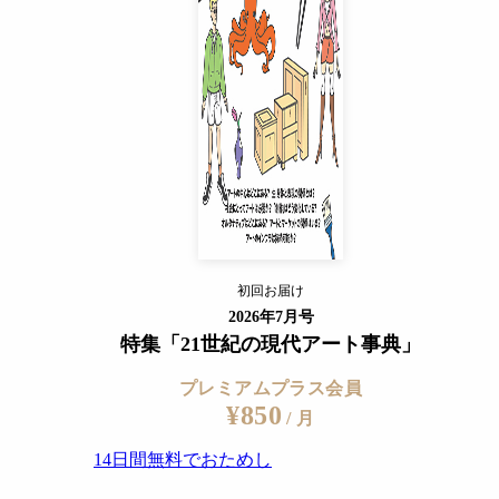
14日間無料でおためし
すでに会員の方
ログイン
プレミアムサービスの詳細を見る
ogers.com/portraits.html）
初回お届け
ログイン
2026年7月号
特集「21世紀の現代アート事典」
プレミアムプラス会員
¥850
/ 月
14日間無料でおためし