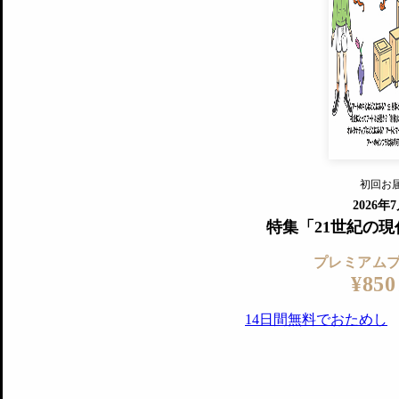
プレミアムプラス会員
すでに会
『美術手帖』最新号を毎号お届け
ログ
2018年6月号以降の全号がウェブで
プレミアム会員の特典
14日間無料でお試し
プレミアムサービ
初回お
ログイ
2026年
特集「21世紀の
プレミアム
¥850
14日間無料でおためし