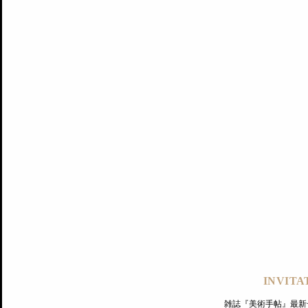
記事にもどる
編集部
INVITA
PREMIUM
ログイン
雑誌『美術手帖』最新