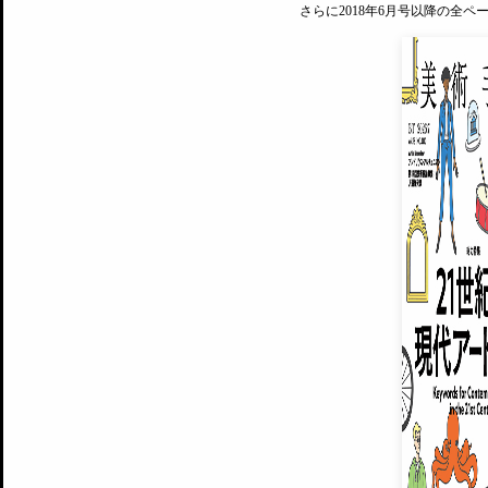
さらに2018年6月号以降の全
MAGAZINE
美術手帖ID会員登録
EXHIBITIONS
プレミアム会員登録
ARTISTS
美術手帖について
MUSEUMS / GALLERIES
運営からのお知らせ
無料会員
BACK NUMBER
よくある質問
®
ART WIKI
注目の記事をメールでお届け
お気に入り登録やマイページなど便
広告掲載について
スタッフ募集
個人情報保護方針
運営会社
お問い合わせ
新規登録
利用規約
INVITA
プレミアム会員
雑誌『美術手帖』最新
さらに2018年6月号以降の全
会員限定記事や雑誌アーカイブ記事
プレミアム
イベントご招待やプレゼント企画
¥850
14日間無料でお試し
© Culture Convenience Club Co.,Ltd. All Rights Reserved.
美術手帖はアートのポータルサイトです。当サイトの情報は編集部まで寄せられた情報に
14日間無料でおためし
基づいています。